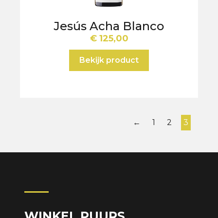
Jesús Acha Blanco
€
125,00
Bekijk product
←
1
2
3
WINKEL PUURS