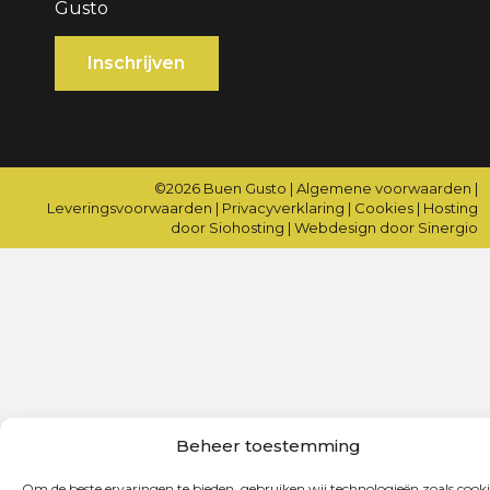
Gusto
©2026
Buen Gusto
|
Algemene voorwaarden
|
Leveringsvoorwaarden
|
Privacyverklaring
|
Cookies
|
Hosting
door Siohosting
|
Webdesign door Sinergio
Beheer toestemming
Om de beste ervaringen te bieden, gebruiken wij technologieën zoals cooki