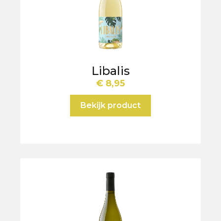
Libalis
€
8,95
Bekijk product