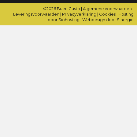
©2026
Buen Gusto
|
Algemene voorwaarden
|
Leveringsvoorwaarden
|
Privacyverklaring
|
Cookies
|
Hosting
door Siohosting
|
Webdesign door Sinergio