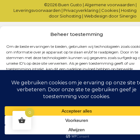
©2026
Buen Gusto
|
Algemene voorwaarden
|
Leveringsvoorwaarden
|
Privacyverklaring
|
Cookies
|
Hosting
door Siohosting
|
Webdesign door Sinergio
Beheer toestemming
Om de beste ervaringen te bieden, gebruiken wij technologieën zoals cooki
om informatie over je apparaat op te slaan en/of te raadplegen. Door in te
stemmen met deze technologieën kunnen wij gegevens zoals surfgedrag o
unieke ID's op deze site verwerken. Als je geen toestemming geeft of uw
toestemming intrekt, kan dit een nadelige invloed hebben op bepaalde
functies en mogelijkheden.
Accepteren
Weigeren
0
Bekijk voorkeuren
Cookiebeleid
Privacyverklaring