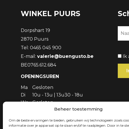
WINKEL PUURS
Sc
Dorpshart 19
2870 Puurs
Tel: 0465 045 900
E-mail:
valerie@buengusto.be
Ik
BE0765.612.684
OPENINGSUREN
Ma
Gesloten
Di
10u - 13u | 13u30 - 18u
Wo
Gesloten
Beheer toestemming
Do
10u - 13u | 13u30 - 18u
Vr
10u - 13u | 13u30 - 18u
Om de beste ervaringen te bieden, gebruiken wij technologieën zoals co
Za
10u - 17u
informatie over je apparaat op te slaan en/of te raadplegen. Door in te 