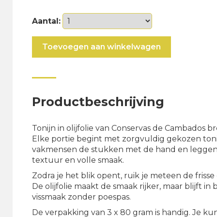
Aantal:
Tonijn
Toevoegen aan winkelwagen
in
olijfolie
aantal
Productbeschrijving
Tonijn in olijfolie van Conservas de Cambados b
Elke portie begint met zorgvuldig gekozen toni
vakmensen de stukken met de hand en leggen ze 
textuur en volle smaak.
Zodra je het blik opent, ruik je meteen de frisse 
De olijfolie maakt de smaak rijker, maar blijft i
vissmaak zonder poespas.
De verpakking van 3 x 80 gram is handig. Je k