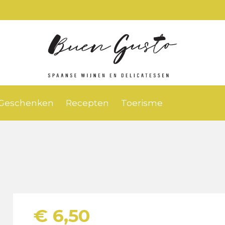
Geschenken
Recepten
Toerisme
€
6,50