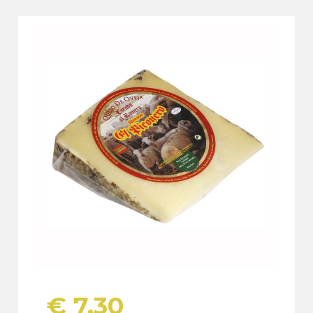
€
7,30