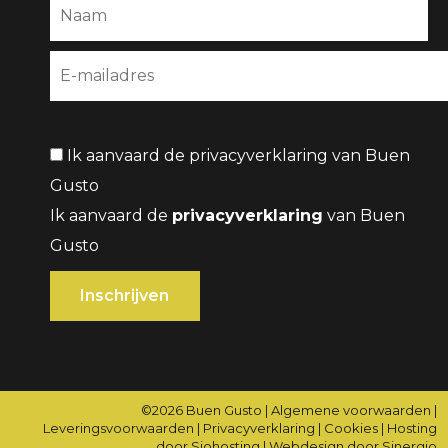
Ik aanvaard de privacyverklaring van Buen
Gusto
Ik aanvaard de
privacyverklaring
van Buen
Gusto
©2026
Buen Gusto
|
Algemene voorwaarden
|
Leveringsvoorwaarden
|
Privacyverklaring
|
Cookies
|
Hosting
door Siohosting
|
Webdesign door Sinergio