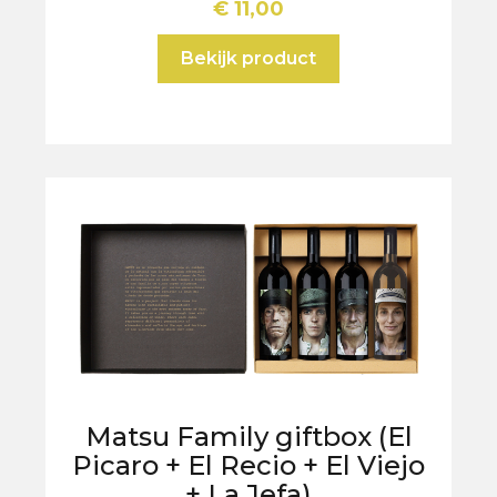
€
11,00
Bekijk product
Matsu Family giftbox (El
Picaro + El Recio + El Viejo
+ La Jefa)