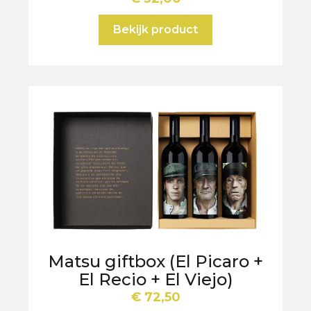
Bekijk product
Matsu giftbox (El Picaro +
El Recio + El Viejo)
€
72,50