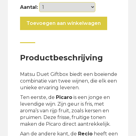
Aantal:
Matsu
Toevoegen aan winkelwagen
Duet
giftbox
(El
Picaro
+
Productbeschrijving
El
Recio)
aantal
Matsu Duet Giftbox biedt een boeiende
combinatie van twee wijnen, die elk een
unieke ervaring leveren.
Ten eerste, de
Picaro
is een jonge en
levendige wijn. Zijn geur is fris, met
aroma’s van rijp fruit, zoals kersen en
pruimen. Deze frisse, fruitige tonen
maken de Picaro direct aantrekkelijk.
Aan de andere kant, de
Recio
heeft een