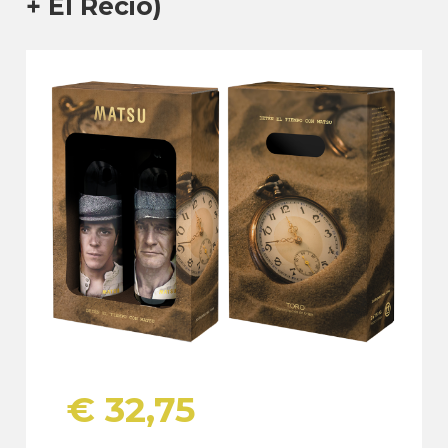
+ El Recio)
€
32,75