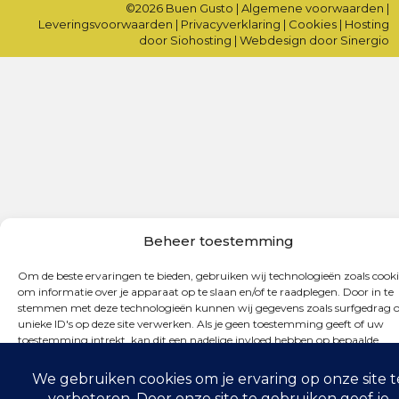
©2026
Buen Gusto
|
Algemene voorwaarden
|
Leveringsvoorwaarden
|
Privacyverklaring
|
Cookies
|
Hosting
door Siohosting
|
Webdesign door Sinergio
Beheer toestemming
Om de beste ervaringen te bieden, gebruiken wij technologieën zoals cooki
om informatie over je apparaat op te slaan en/of te raadplegen. Door in te
stemmen met deze technologieën kunnen wij gegevens zoals surfgedrag o
unieke ID's op deze site verwerken. Als je geen toestemming geeft of uw
toestemming intrekt, kan dit een nadelige invloed hebben op bepaalde
functies en mogelijkheden.