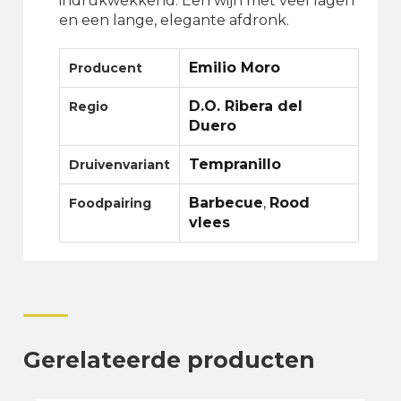
indrukwekkend. Een wijn met veel lagen
en een lange, elegante afdronk.
Emilio Moro
Producent
D.O. Ribera del
Regio
Duero
Tempranillo
Druivenvariant
Barbecue
,
Rood
Foodpairing
vlees
Gerelateerde producten