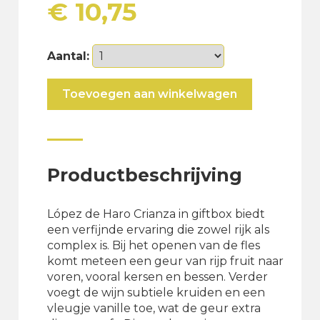
€
10,75
Aantal:
López
Toevoegen aan winkelwagen
de
Haro
Crianza
in
giftbox
Productbeschrijving
aantal
López de Haro Crianza in giftbox biedt
een verfijnde ervaring die zowel rijk als
complex is. Bij het openen van de fles
komt meteen een geur van rijp fruit naar
voren, vooral kersen en bessen. Verder
voegt de wijn subtiele kruiden en een
vleugje vanille toe, wat de geur extra