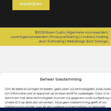
©2026
Buen Gusto
|
Algemene voorwaarden
|
Leveringsvoorwaarden
|
Privacyverklaring
|
Cookies
|
Hosting
door Siohosting
|
Webdesign door Sinergio
Beheer toestemming
Om de beste ervaringen te bieden, gebruiken wij technologieën zoals cooki
om informatie over je apparaat op te slaan en/of te raadplegen. Door in te
stemmen met deze technologieën kunnen wij gegevens zoals surfgedrag o
unieke ID's op deze site verwerken. Als je geen toestemming geeft of uw
toestemming intrekt, kan dit een nadelige invloed hebben op bepaalde