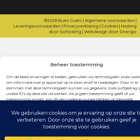
©2026
Buen Gusto
|
Algemene voorwaarden
|
Leveringsvoorwaarden
|
Privacyverklaring
|
Cookies
|
Hosting
door Siohosting
|
Webdesign door Sinergio
Beheer toestemming
Om de beste ervaringen te bieden, gebruiken wij technologieën zoals cooki
om informatie over je apparaat op te slaan en/of te raadplegen. Door in te
stemmen met deze technologieën kunnen wij gegevens zoals surfgedrag o
unieke ID's op deze site verwerken. Als je geen toestemming geeft of uw
toestemming intrekt, kan dit een nadelige invloed hebben op bepaalde
functies en mogelijkheden.
Accepteren
Weigeren