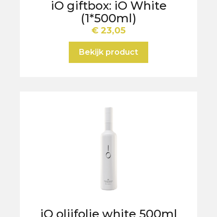
iO giftbox: iO White
(1*500ml)
€
23,05
Bekijk product
iO olijfolie white 500ml