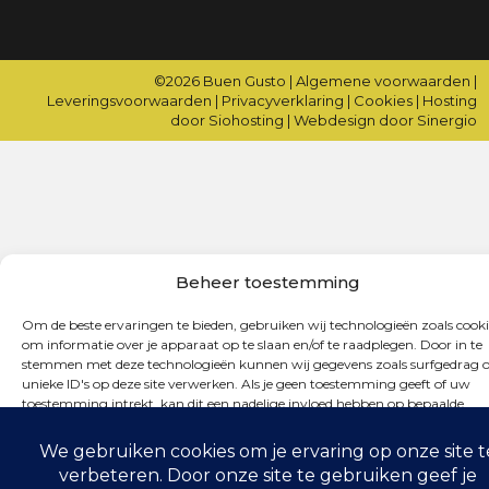
©2026
Buen Gusto
|
Algemene voorwaarden
|
Leveringsvoorwaarden
|
Privacyverklaring
|
Cookies
|
Hosting
door Siohosting
|
Webdesign door Sinergio
Beheer toestemming
Om de beste ervaringen te bieden, gebruiken wij technologieën zoals cooki
om informatie over je apparaat op te slaan en/of te raadplegen. Door in te
stemmen met deze technologieën kunnen wij gegevens zoals surfgedrag o
unieke ID's op deze site verwerken. Als je geen toestemming geeft of uw
toestemming intrekt, kan dit een nadelige invloed hebben op bepaalde
functies en mogelijkheden.
Accepteren