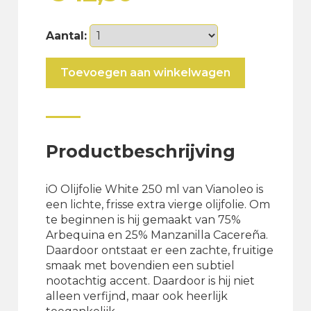
Aantal:
iO
Toevoegen aan winkelwagen
olijfolie
white
250ml
aantal
Productbeschrijving
iO Olijfolie White 250 ml van Vianoleo is
een lichte, frisse extra vierge olijfolie. Om
te beginnen is hij gemaakt van 75%
Arbequina en 25% Manzanilla Cacereña.
Daardoor ontstaat er een zachte, fruitige
smaak met bovendien een subtiel
nootachtig accent. Daardoor is hij niet
alleen verfijnd, maar ook heerlijk