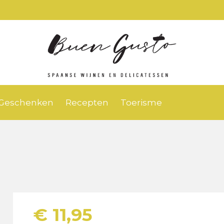
Geschenken
Recepten
Toerisme
€
11,95