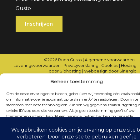
Gusto
©2026
Buen Gusto
|
Algemene voorwaarden
|
Leveringsvoorwaarden
|
Privacyverklaring
|
Cookies
|
Hosting
door Siohosting
|
Webdesign door Sinergio
Beheer toestemming
Om de beste ervaringen te bieden, gebruiken wij technologieën zoals cooki
om informatie over je apparaat op te slaan en/of te raadplegen. Door in te
stemmen met deze technologieën kunnen wij gegevens zoals surfgedrag o
unieke ID's op deze site verwerken. Als je geen toestemming geeft of uw
toestemming intrekt, kan dit een nadelige invloed hebben op bepaalde
functies en mogelijkheden.
Accepteren