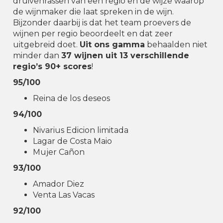
druivenrassen van een regio en de wijze waarop
de wijnmaker die laat spreken in de wijn.
Bijzonder daarbij is dat het team proevers de
wijnen per regio beoordeelt en dat zeer
uitgebreid doet.
Uit ons gamma
behaalden niet
minder dan
37 wijnen uit 13 verschillende
regio’s 90+ scores
!
95/100
Reina de los deseos
94/100
Nivarius Edicion limitada
Lagar de Costa Maio
Mujer Cañon
93/100
Amador Diez
Venta Las Vacas
92/100