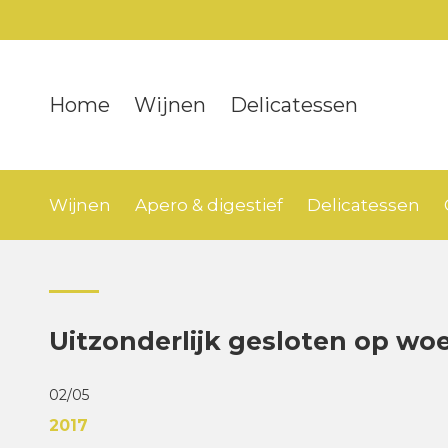
Home
Wijnen
Delicatessen
Wijnen
Apero & digestief
Delicatessen
Uitzonderlijk gesloten op wo
02/05
2017